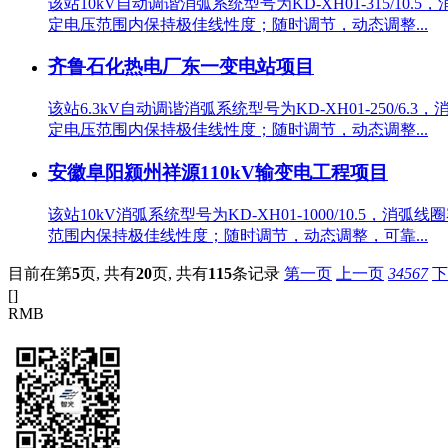
该站10kV自动调谐消弧系统型号为KD-XH01-315/1
定电压范围内保持极佳线性度；随时调节，动态调整...
齐鲁石化热电厂东一变电站项目
该站6.3kV自动调谐消弧系统型号为KD-XH01-250/
定电压范围内保持极佳线性度；随时调节，动态调整...
安徽阜阳颍州祥源110kV输变电工程项目
该站10kV消弧系统型号为KD-XH01-1000/10.5
范围内保持极佳线性度；随时调节，动态调整，可靠...
目前在第
5
页,
共有
20
页,
共有
115
条记录
第一页
上一页
3
4
5
6
7
下
[
]
RMB