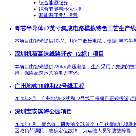
综合能源服务
综合节能与环保业务
新能源开发与运营
粤芯半导体12英寸集成电路模拟特色工艺生产
本项目由智光提供10kV、1kV中低压电缆，根据“粤芯
深圳机荷高速线路迁改（2标）项目
本项目由智光提供220kV高压电缆，生产采用了先进
持，保障高速运营的电力需求。
广州地铁18线和22号线工程
2020年8月，广州地铁18线和22号线工程项目正式投运,
深圳宝安滨海公园项目
2020年6月，智光参与研发的全球首个10千伏智能电
区域负荷调配，准确定位故障，为运维人员预防故障提...