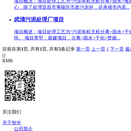
项目概况：项目处理工艺为“污泥有机无机分离+脱水+堆肥
心，除了处理宜昌市夷陵区市政污泥外，还承接市内其...
武清污泥处理厂项目
项目概述：项目处理工艺为“污泥有机无机分离+脱水+干化
吨。 项目类型：新建项目，分离+脱水+干化+焚烧...
目前在第
1
页,
共有
1
页,
共有
5
条记录
第一页
上一页
1
下一页
最
[
]
RMB
关注我们
关于智光
公司简介