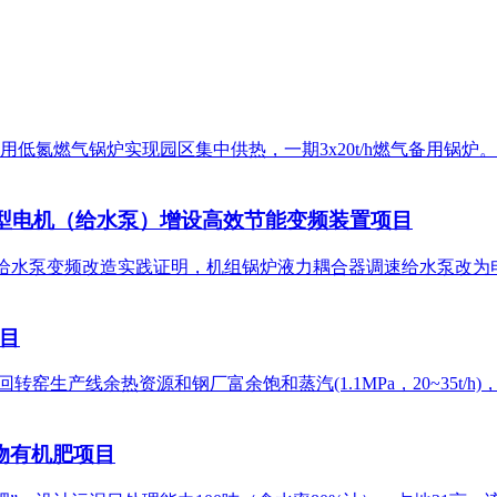
燃气锅炉实现园区集中供热，一期3x20t/h燃气备用锅炉。 项目
大型电机（给水泵）增设高效节能变频装置项目
调速给水泵变频改造实践证明，机组锅炉液力耦合器调速给水泵改为电
目
回转窑生产线余热资源和钢厂富余饱和蒸汽(1.1MPa，20~35t
物有机肥项目