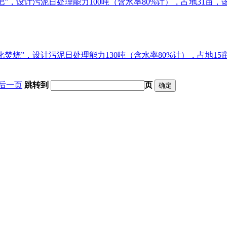
”，设计污泥日处理能力100吨（含水率80%计），占地31亩，
焚烧”，设计污泥日处理能力130吨（含水率80%计），占地15
后一页
跳转到
页