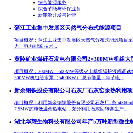
综合能源服务
综合节能与环保业务
新能源开发与运营
蒲江工业集中发展区天然气分布式能源项目
项目概况：蒲江工业集中发展区天然气分布式能源项目采用低氮
力、电力能源 技术...
黄陵矿业煤矸石发电有限公司2×300MW机组
项目概况：300MW、600MW等级火电机组锅炉液耦
300MW机组给水泵（5400KW） 总节能量：年节电...
新余钢铁股份有限公司石灰厂石灰窑余热利用项
项目概况：利用新余钢铁股份有限公司石灰厂2条b4×60m
7.5MW的纯低温余热电站，充分利用石灰回转窑生产...
湖北华耀生物科技有限公司年产5万吨新型微生