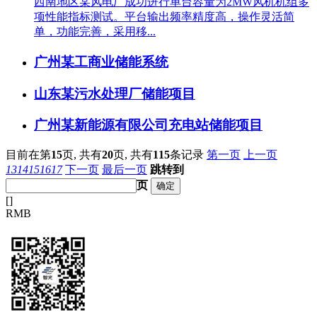
西南地区某风电厂成功进行单台容量为2MW风机机组多
项性能指标测试。平台输出频率精度高，操作灵活简
单，功能完善，采用移...
广州某工商业储能系统
山东某污水处理厂储能项目
广州某新能源有限公司充电站储能项目
目前在第
15
页,
共有
20
页,
共有
115
条记录
第一页
上一页
13
14
15
16
17
下一页
最后一页
跳转到
页
[
]
RMB