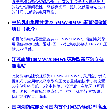
系统规模为5MW/20MWh，可有效平抑光伏发电站出力
的波动性和间歇性，降低弃光率，延时光伏发电站出力
的时间，加强供电可靠性。
中船风电集团甘肃22.5MW/90MWh新能源储能
项目（液冷）
项目储能电站容量配置共22.5MW/90MWh。储能电站采
用磷酸铁锂电池。通过2回35kV汇集线路接入110kV升压
站35kV母线。
江苏南通100MW/200MWh级联型高压独立储
能电站
此储能电站建设规模为100MW/200MWh，采用全户外布
置形式，应用智光级联型高压大容量储能技术，共设置
60个储能链节舱，5个中控舱。 投运后，在地区电网调
峰、调频、事故应急响应处理、推行“源网荷储”发展、
优化能源配置、降低...
国网湖南综能公司国内首个100MW级联型高压