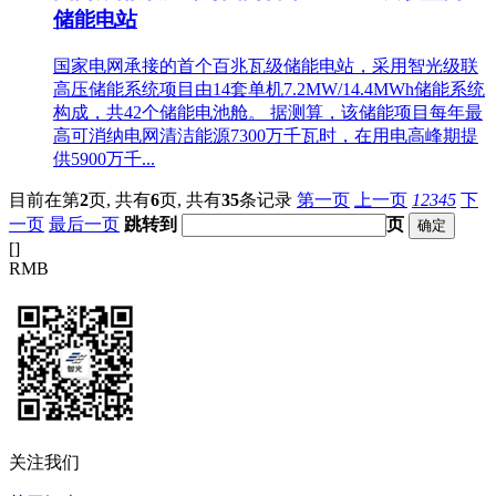
储能电站
国家电网承接的首个百兆瓦级储能电站，采用智光级联
高压储能系统项目由14套单机7.2MW/14.4MWh储能系统
构成，共42个储能电池舱。 据测算，该储能项目每年最
高可消纳电网清洁能源7300万千瓦时，在用电高峰期提
供5900万千...
目前在第
2
页,
共有
6
页,
共有
35
条记录
第一页
上一页
1
2
3
4
5
下
一页
最后一页
跳转到
页
[
]
RMB
关注我们