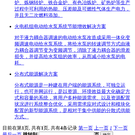
炉、炼钢转炉、铁合金炉、有色冶炼炉、矿热炉等生产
过程中可利用的热能、压差能及可燃性气体生产电力，
并且无二次燃料添加。
火电机组电动给水泵系统节能增效解决方案
对于液力耦合器调速的电动给水泵改造成采用一体化变
频调速电动给水泵系统，将给水泵的转速调节方式由液
力耦合器调节变为变频调节，消除了液力耦合器的滑差
损失，并提高给水泵组的效率，从而减小给水泵的电
耗。
分布式能源解决方案
分布式能源是一种建在用户端的能源系统，可独立运
行，也可并网运行，是以资源、环境效益最大化确定方
式和容量的系统，将用户多种能源需求、以及资源配置
状况进行系统整合优化，采用需求应对式设计和模块化
配置的新型能源系统，是相对于集中供能的分散式供能
方式。
目前在第
1
页,
共有
1
页,
共有
4
条记录
第一页
上一页
1
下一页
最后一页
跳转到
页