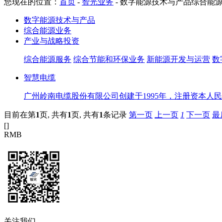
您现在的位置：
首页
-
智光业务
-
数字能源技术与产品综合能
数字能源技术与产品
综合能源业务
产业与战略投资
综合能源服务
综合节能和环保业务
新能源开发与运营
数
智慧电缆
广州岭南电缆股份有限公司创建于1995年，注册资本人民
目前在第
1
页,
共有
1
页,
共有
1
条记录
第一页
上一页
1
下一页
最
[
]
RMB
关注我们