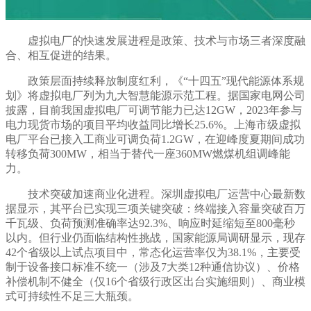
虚拟电厂的快速发展进程是政策、技术与市场三者深度融
合、相互促进的结果。
政策层面持续释放制度红利，《“十四五”现代能源体系规
划》将虚拟电厂列为九大智慧能源示范工程。据国家电网公司
披露，目前我国虚拟电厂可调节能力已达12GW，2023年参与
电力现货市场的项目平均收益同比增长25.6%。上海市级虚拟
电厂平台已接入工商业可调负荷1.2GW，在迎峰度夏期间成功
转移负荷300MW，相当于替代一座360MW燃煤机组调峰能
力。
技术突破加速商业化进程。深圳虚拟电厂运营中心最新数
据显示，其平台已实现三项关键突破：终端接入容量突破百万
千瓦级、负荷预测准确率达92.3%、响应时延缩短至800毫秒
以内。但行业仍面临结构性挑战，国家能源局调研显示，现存
42个省级以上试点项目中，常态化运营率仅为38.1%，主要受
制于设备接口标准不统一（涉及7大类12种通信协议）、价格
补偿机制不健全（仅16个省级行政区出台实施细则）、商业模
式可持续性不足三大瓶颈。