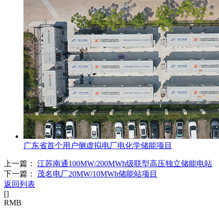
广东省首个用户侧虚拟电厂电化学储能项目
上一篇：
江苏南通100MW/200MWh级联型高压独立储能电站
下一篇：
茂名电厂20MW/10MWh储能站项目
返回列表
[
]
RMB