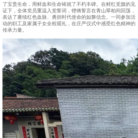
了宝贵生命，用鲜血和生命铸就了不朽丰碑。在鲜红党旗的见
证下，全体党员重温入党誓词，铿锵誓言在青山翠柏间回荡，
表达了赓续红色血脉、勇担时代使命的如磐信念。一同参加活
动的职工及家属子女全程观礼，在庄严仪式中感受红色精神的
传承力量。