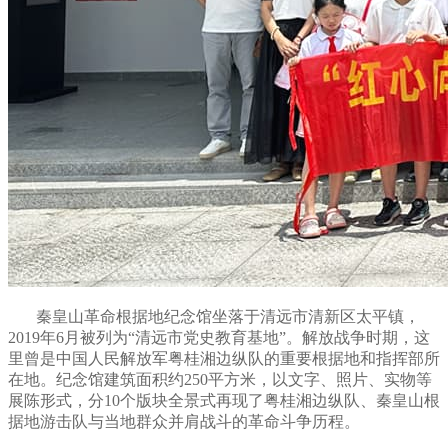
秦皇山革命根据地纪念馆坐落于清远市清新区太平镇，
2019年6月被列为“清远市党史教育基地”。解放战争时期，这
里曾是中国人民解放军粤桂湘边纵队的重要根据地和指挥部所
在地。纪念馆建筑面积约250平方米，以文字、照片、实物等
展陈形式，分10个版块全景式再现了粤桂湘边纵队、秦皇山根
据地游击队与当地群众并肩战斗的革命斗争历程。