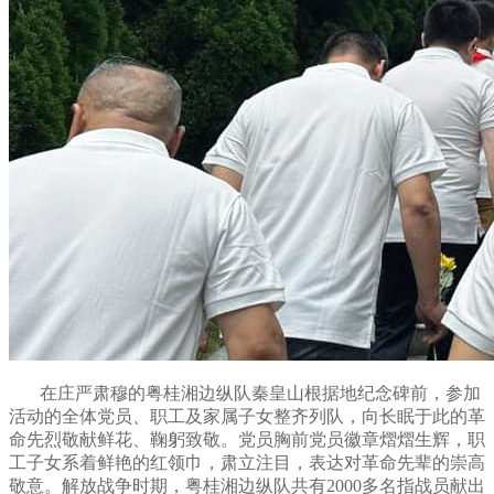
在庄严肃穆的粤桂湘边纵队秦皇山根据地纪念碑前，参加
活动的全体党员、职工及家属子女整齐列队，向长眠于此的革
命先烈敬献鲜花、鞠躬致敬。党员胸前党员徽章熠熠生辉，职
工子女系着鲜艳的红领巾，肃立注目，表达对革命先辈的崇高
敬意。解放战争时期，粤桂湘边纵队共有2000多名指战员献出