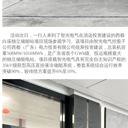
活动次日，一行人来到了智光电气在清远投资建设的西都
白庙独立储能站项目现场参观学习。该项目由智光电气控股子
公司西都（广东）电力投资有限公司统筹投资建设，总装机容
量508MW/1016MWh，是广东省首个GWh级、投运规模最大
的独立储能电站。项目搭载智光电气具有完全自主知识产权的
35kV级联型高压直挂液冷储能系统，整套系统综合运行效率
突破90%，较传统方案提升6%至10%。