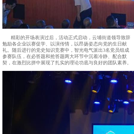
精彩的开场表演过后，活动正式启动，云埔街道领导致辞
勉励各企业以赛促学、以演传情，以昂扬姿态向党的生日献
礼。随后进行的党史知识竞赛中，智光电气派出3名党员组成
参赛队伍，在必答题和抢答题两大环节中沉着冷静、配合默
契，在激烈比拼中展现了扎实的理论功底与良好的团队素养。