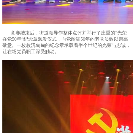
竞赛结束后，街道领导作整体点评并举行了庄重的“光荣
在党50年”纪念章颁发仪式，向党龄满50年的老党员致以崇高
敬意。一枚枚沉甸甸的纪念章承载着半个世纪的光荣与忠诚，
让在场党员职工深受触动。