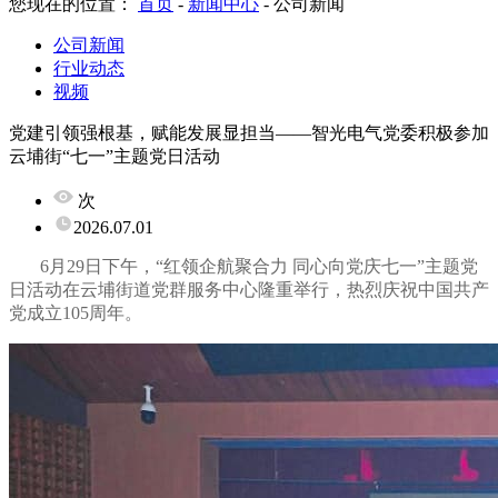
您现在的位置：
首页
-
新闻中心
-
公司新闻
公司新闻
行业动态
视频
党建引领强根基，赋能发展显担当——智光电气党委积极参加
云埔街“七一”主题党日活动
次
2026.07.01
6月29日下午，“红领企航聚合力 同心向党庆七一”主题党
日活动在云埔街道党群服务中心隆重举行，热烈庆祝中国共产
党成立105周年。