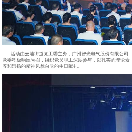
活动由云埔街道党工委主办，广州智光电气股份有限公司
党委积极响应号召，组织党员职工深度参与，以扎实的理论素
养和昂扬的精神风貌向党的生日献礼。