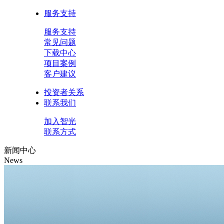
服务支持
服务支持
常见问题
下载中心
项目案例
客户建议
投资者关系
联系我们
加入智光
联系方式
新闻中心
News