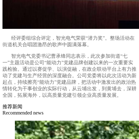
经评委组综合评定，智光电气荣获“潜力奖”。整场活动在
街道机关合唱团激昂的歌声中圆满落幕。
智光电气党委书记曹承锋同志表示，此次参加街道“七
一”主题活动是公司“能动力”党建品牌创建以来的一次重要实
践检验。通过以赛促学、以演促融，在政企联动平台上有力推
动了党建与生产经营的深度融合。公司党委将以此次活动为新
起点，持续擦亮“能动力”党建品牌，把活动中激发出的政治热
情转化为干事创业的实际行动，从云埔出发，到黄埔去，深耕
全国，拓展海外，以高质量党建引领企业高质量发展。
推荐新闻
Recommended news