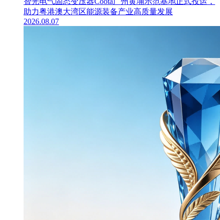
智光电气固态变压器Coota广州黄埔示范基地正式投运，
助力粤港澳大湾区能源装备产业高质量发展
2026.08.07