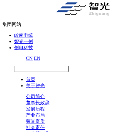
集团网站
岭南电缆
智光一创
创电科技
CN
EN
首页
关于智光
公司简介
董事长致辞
发展历程
产业布局
荣誉资质
社会责任