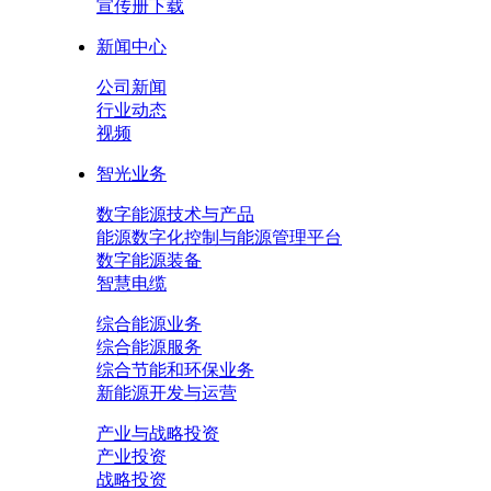
宣传册下载
新闻中心
公司新闻
行业动态
视频
智光业务
数字能源技术与产品
能源数字化控制与能源管理平台
数字能源装备
智慧电缆
综合能源业务
综合能源服务
综合节能和环保业务
新能源开发与运营
产业与战略投资
产业投资
战略投资