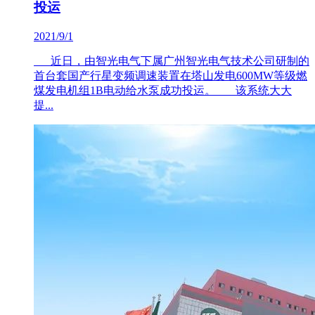
投运
2021/9/1
近日，由智光电气下属广州智光电气技术公司研制的
首台套国产行星变频调速装置在塔山发电600MW等级燃
煤发电机组1B电动给水泵成功投运。 该系统大大
提...