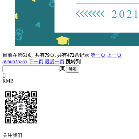
目前在第
61
页,
共有
79
页,
共有
472
条记录
第一页
上一页
59
60
61
62
63
下一页
最后一页
跳转到
页
[
]
RMB
关注我们