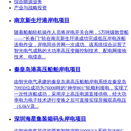
综合能源业务
产业与战略投资
南京新生圩港岸电项目
随着船舶轮机操作人员将岸电开关合闸，5万吨级散货船
——“长春门”轮在南京新生圩港成功完成低压岸电连船
送电作业，岸电同步并网一次成功。该系统综合运营了
智光电气成熟的大功率高压变频控制技术、配电网接地
技术、电缆盘...
秦皇岛港高压船舶岸电项目
由智光电气承建的秦皇岛港高压船舶岸电系统在秦皇岛
709泊位成功为76000吨的“神华801”轮顺利接电，实现了
一次性连船成功，采用岸上高压电源直接供电，经大功
率电力电子技术进行变换之后可直接实现异频双高电压
（6.6kV及...
深圳海星集装箱码头岸电项目
由智光电气提供的两套智能岸电5000kVA系统与“MSC