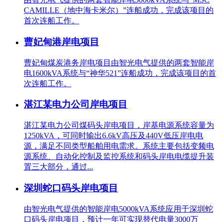
CAMILLE（地中海卡米尔）”连船成功，完成该项目的
首次连船工作。
曹妃甸港岸电项目
曹妃甸煤炭港务岸电项目由智光电气提供的两套智能岸
电1600kVA系统与“神华521”连船成功，完成该项目的首
次连船工作。
湛江某电力公司岸电项目
湛江某电力公司煤码头岸电项目，岸基电源系统容量为
1250kVA，可同时输出6.6kV高压及440V低压岸电电
源，满足不同类型船舶用电需求。系统主要包括变频电
源系统、自动化控制及监控系统和码头岸电电缆提升装
置三大部分，通过...
深圳蛇口码头岸电项目
由智光电气提供的智能岸电5000kVA系统应用于深圳蛇
口码头岸电项目，预计一年可实现替代电量3000万