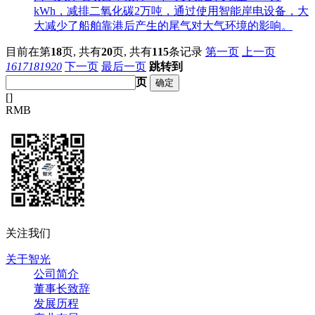
kWh，减排二氧化碳2万吨，通过使用智能岸电设备，大
大减少了船舶靠港后产生的尾气对大气环境的影响。
目前在第
18
页,
共有
20
页,
共有
115
条记录
第一页
上一页
16
17
18
19
20
下一页
最后一页
跳转到
页
[
]
RMB
关注我们
关于智光
公司简介
董事长致辞
发展历程