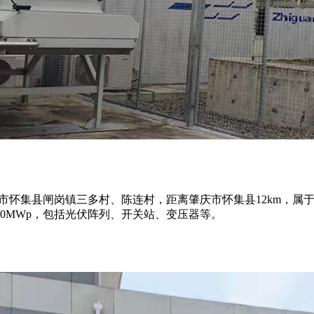
市怀集县闸岗镇三多村、陈连村，距离肇庆市怀集县12km，属于
0MWp，包括光伏阵列、开关站、变压器等。