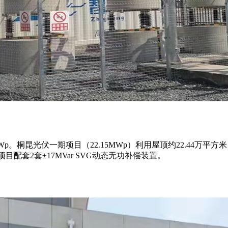
p。桐昆光伏一期项目（22.15MWp）利用屋顶约22.44万
目配套2套±17MVar SVG动态无功补偿装置。