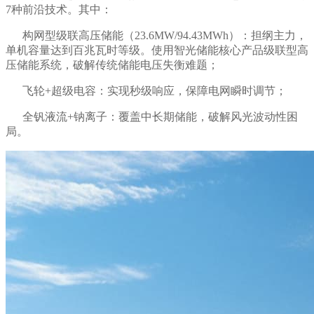
7种前沿技术。其中：
构网型级联高压储能（23.6MW/94.43MWh）：担纲主力，
单机容量达到百兆瓦时等级。使用智光储能核心产品级联型高
压储能系统，破解传统储能电压失衡难题；
飞轮+超级电容：实现秒级响应，保障电网瞬时调节；
全钒液流+钠离子：覆盖中长期储能，破解风光波动性困
局。