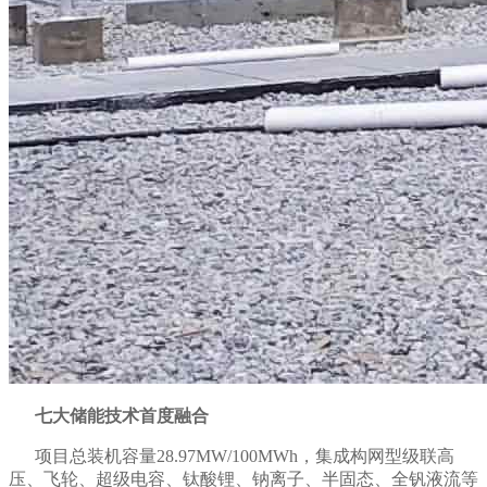
七大储能技术首度融合
项目总装机容量28.97MW/100MWh，集成构网型级联高
压、飞轮、超级电容、钛酸锂、钠离子、半固态、全钒液流等