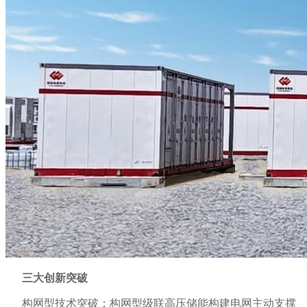
三大创新突破
构网型技术突破：构网型级联高压储能构建电网主动支撑