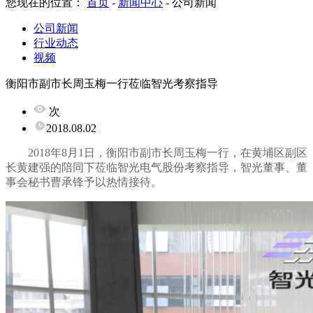
您现在的位置：
首页
-
新闻中心
-
公司新闻
公司新闻
行业动态
视频
衡阳市副市长周玉梅一行莅临智光考察指导
次
2018.08.02
2018
年
8
月
1
日，衡阳市副市长周玉梅一行，在黄埔区副区
长黄建强的陪同下莅临智光电气股份考察指导，智光董事、董
事会秘书曹承锋予以热情接待。