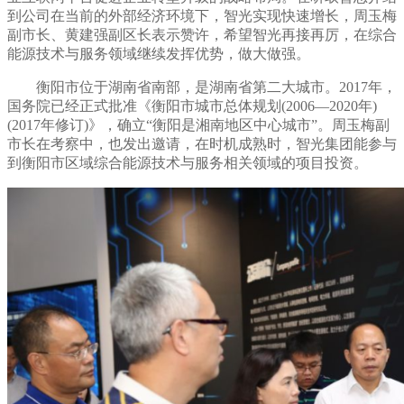
到公司在当前的外部经济环境下，智光实现快速增长，周玉梅
副市长、黄建强副区长表示赞许，希望智光再接再厉，在综合
能源技术与服务领域继续发挥优势，做大做强。
衡阳市位于湖南省南部，是湖南省第二大城市。
2017
年，
国务院已经正式批准《衡阳市城市总体规划
(2006
—
2020
年
)
(2017
年修订
)
》，确立“衡阳是湘南地区中心城市”。周玉梅副
市长在考察中，也发出邀请，在时机成熟时，智光集团能参与
到衡阳市区域综合能源技术与服务相关领域的项目投资。