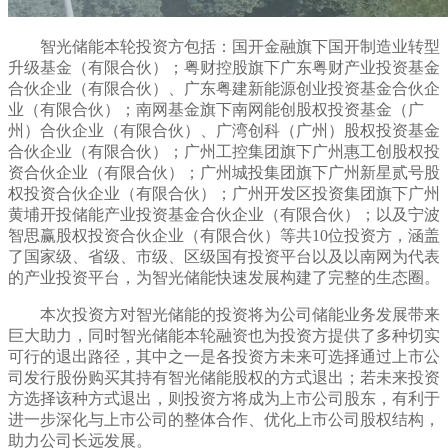
智光储能本轮投资方包括：国开金融旗下国开制造业转型
升级基金（有限合伙）；粤财控股旗下广东粤财产业投资基金
合伙企业（有限合伙）、广东粤建新能源创业投资基金合伙企
业（有限合伙）；南网基金旗下南网能创股权投资基金（广
州）合伙企业（有限合伙）、广湾创科（广州）股权投资基金
合伙企业（有限合伙）；广州工控集团旗下广州惠工创股权投
资合伙企业（有限合伙）；广州城投集团旗下广州新星贰号股
权投资合伙企业（有限合伙）；广州开发区投资集团旗下广州
黄埔开投储能产业投资基金合伙企业（有限合伙）；以及宁波
智思赢股权投资合伙企业（有限合伙）等
共
10位投资方，
涵盖
了国家级、省级、市级、区级国有投资平台以及以南网为代表
的产业投资
平台，为智光储能快速发展构建了完整的生态圈
。
本次投资方对智光储能的投资将为公司储能业务发展带来
巨大助力，同时智光储能本轮融资也为投资方提供了多种切实
可行的退出路径，其中之一是各投资方未来可选择通过上市公
司发行股份购买其持有智光储能股权的方式退出；若未来投资
方选择该种方式退出，则投资方将成为上市公司股东，有利于
进一步深化与上市公司的整体合作、优化上市公司股权结构，
助力公司长远发展。