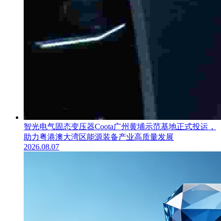
智光电气固态变压器Coota广州黄埔示范基地正式投运，
助力粤港澳大湾区能源装备产业高质量发展
2026.08.07