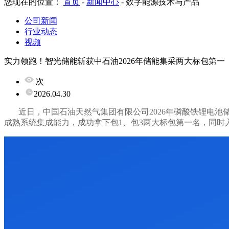
您现在的位置：
首页
-
新闻中心
-
数字能源技术与产品
公司新闻
行业动态
视频
实力领跑！智光储能斩获中石油2026年储能集采两大标包第一
次
2026.04.30
近日，中国石油天然气集团有限公司2026年磷酸铁锂电池
成熟系统集成能力，成功拿下包1、包3两大标包第一名，同时