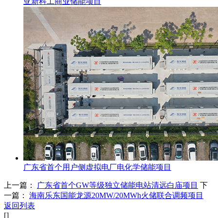
亚新科工商业储能项目
广东省首个用户侧虚拟电厂电化学储能项目
上一篇：
广东省首个GW等级独立储能电站清远白庙项目
下
一篇：
海南乐东国能龙源20MW/20MWh火储联合调频项目
返回列表
[
]