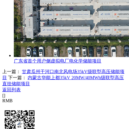
广东省首个用户侧虚拟电厂电化学储能项目
上一篇：
甘肃瓜州干河口南北风电场35kV级联型高压储能项
目
下一篇：
内蒙古华能上都35kV 20MW/40MWh级联型高压
直挂储能项目
返回列表
[
]
RMB