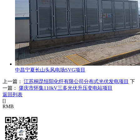
中昌宁夏长山头风电场SVG项目
上一篇：
江苏桐昆恒阳化纤有限公司分布式光伏发电项目
下
一篇：
肇庆市怀集110kV三多光伏升压变电站项目
返回列表
[
]
RMB