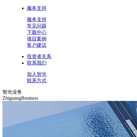
服务支持
服务支持
常见问题
下载中心
项目案例
客户建议
投资者关系
联系我们
加入智光
联系方式
智光业务
ZhiguangBusiness