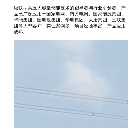
级联型高压大容量储能技术的倡导者与行业引领者，产
品已广泛应用于国家电网、南方电网、国家能源集团、
华能集团、国电投集团、华电集团、大唐集团、三峡集
团等大型客户，实证案例多，项目经验丰富，产品应用
成熟。