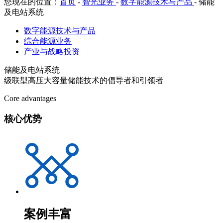
您现在的位置：
首页
-
智光业务
-
数字能源技术与产品
-
储能
及电站系统
数字能源技术与产品
综合能源业务
产业与战略投资
储能及电站系统
级联型高压大容量储能技术的倡导者和引领者
Core advantages
核心优势
案例丰富