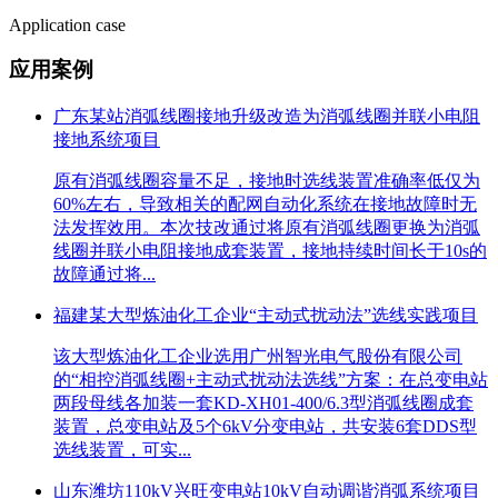
Application case
应用案例
广东某站消弧线圈接地升级改造为消弧线圈并联小电阻
接地系统项目
原有消弧线圈容量不足，接地时选线装置准确率低仅为
60%左右，导致相关的配网自动化系统在接地故障时无
法发挥效用。本次技改通过将原有消弧线圈更换为消弧
线圈并联小电阻接地成套装置，接地持续时间长于10s的
故障通过将...
福建某大型炼油化工企业“主动式扰动法”选线实践项目
该大型炼油化工企业选用广州智光电气股份有限公司
的“相控消弧线圈+主动式扰动法选线”方案：在总变电站
两段母线各加装一套KD-XH01-400/6.3型消弧线圈成套
装置，总变电站及5个6kV分变电站，共安装6套DDS型
选线装置，可实...
山东潍坊110kV兴旺变电站10kV自动调谐消弧系统项目