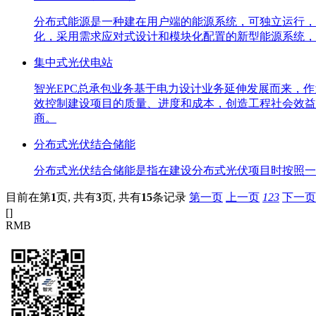
分布式能源是一种建在用户端的能源系统，可独立运行，
化，采用需求应对式设计和模块化配置的新型能源系统，
集中式光伏电站
智光EPC总承包业务基于电力设计业务延伸发展而来，
效控制建设项目的质量、进度和成本，创造工程社会效益
商。
分布式光伏结合储能
分布式光伏结合储能是指在建设分布式光伏项目时按照一
目前在第
1
页,
共有
3
页,
共有
15
条记录
第一页
上一页
1
2
3
下一页
[
]
RMB