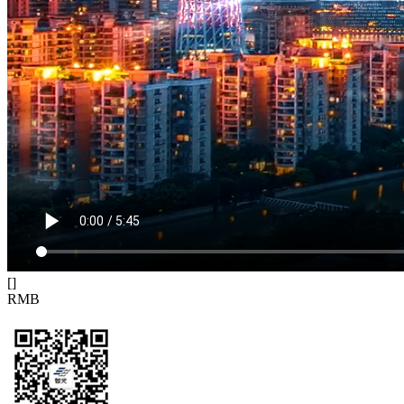
[
]
RMB