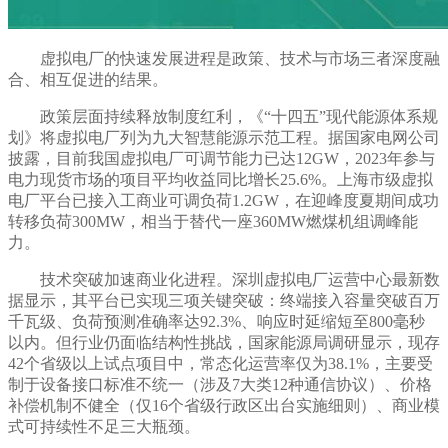
虚拟电厂的快速发展进程是政策、技术与市场三者深度融
合、相互促进的结果。
政策层面持续释放制度红利，《“十四五”现代能源体系规
划》将虚拟电厂列为九大智慧能源示范工程。据国家电网公司
披露，目前我国虚拟电厂可调节能力已达12GW，2023年参与
电力现货市场的项目平均收益同比增长25.6%。上海市级虚拟
电厂平台已接入工商业可调负荷1.2GW，在迎峰度夏期间成功
转移负荷300MW，相当于替代一座360MW燃煤机组调峰能
力。
技术突破加速商业化进程。深圳虚拟电厂运营中心最新数
据显示，其平台已实现三项关键突破：终端接入容量突破百万
千瓦级、负荷预测准确率达92.3%、响应时延缩短至800毫秒
以内。但行业仍面临结构性挑战，国家能源局调研显示，现存
42个省级以上试点项目中，常态化运营率仅为38.1%，主要受
制于设备接口标准不统一（涉及7大类12种通信协议）、价格
补偿机制不健全（仅16个省级行政区出台实施细则）、商业模
式可持续性不足三大瓶颈。