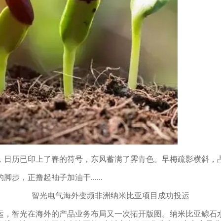
日历已印上了春的符号，东风蓄满了霁青色。早梅疏影横斜，占
的脚步，
正撸起袖子加油干
......
智光电气海外变频非洲纳米比亚项目成功投运
，智光在海外的产品业务布局又一次拓开版图。纳米比亚鲸石