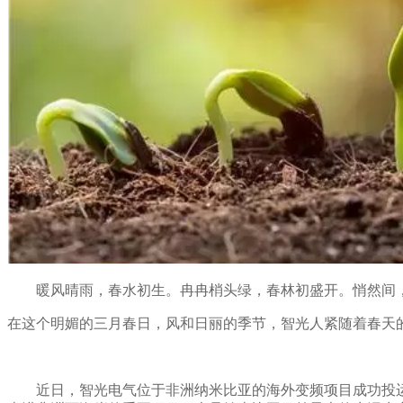
暖风晴雨，春水初生。冉冉梢头绿，春林初盛开。悄然间，
在这个明媚的三月春日，风和日丽的季节，智光人紧随着春天
近日，智光电气位于非洲纳米比亚的海外变频项目成功投运