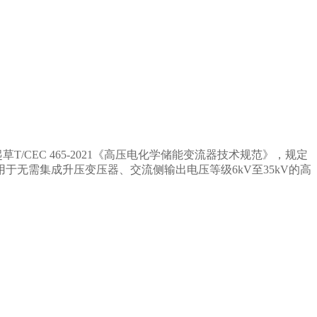
起草
T/CEC 465-2021
《高压电化学储能变流器技术规范》，规定
用于无需集成升压变压器、交流侧输出电压等级
6kV
至
35kV
的高