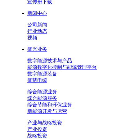
宣传册下载
新闻中心
公司新闻
行业动态
视频
智光业务
数字能源技术与产品
能源数字化控制与能源管理平台
数字能源装备
智慧电缆
综合能源业务
综合能源服务
综合节能和环保业务
新能源开发与运营
产业与战略投资
产业投资
战略投资