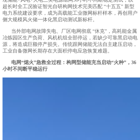
超长时全工况验证智光自研构网技术完美匹配 “十五五” 新型
电力系统建设要求，成为高载能工业微网标杆样本，再创用户
侧大规模风火储一体化黑启动测试新标杆。
当外部电网故障失电、厂区电网彻底 “休克”，高耗能金属
冶炼园区生产负荷、风机机组全部停运，若缺少可靠黑启动电
源，将造成巨额停产损失。传统跟网储能无法自主建压启动，
工业自备微网长期存在大面积停电应急恢复难题。
电网“熄火”急救全过程：构网型储能充当启动“火种”，36
小时不间断平稳运行