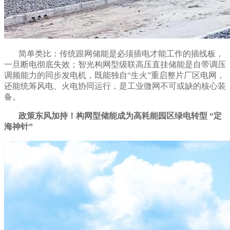
简单类比：传统跟网储能是必须插电才能工作的插线板，
一旦断电彻底失效；智光构网型级联高压直挂储能是自带调压
调频能力的同步发电机，既能独自“生火”重启整片厂区电网，
还能统筹风电、火电协同运行，是工业微网不可或缺的核心装
备。
政策东风加持！构网型储能成为高耗能园区绿电转型 “定
海神针”