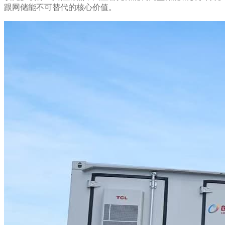
跟网储能不可替代的核心价值。