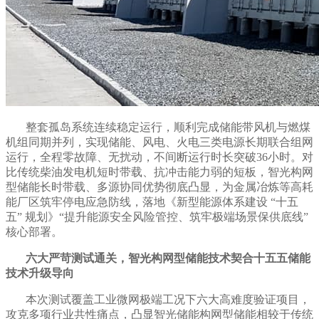
整套孤岛系统连续稳定运行，顺利完成储能带风机与燃煤
机组同期并列，实现储能、风电、火电三类电源长期联合组网
运行，全程零故障、无扰动，不间断运行时长突破36小时。对
比传统柴油发电机短时带载、抗冲击能力弱的短板，智光构网
型储能长时带载、多源协同优势彻底凸显，为金属冶炼等高耗
能厂区筑牢停电应急防线，落地《新型能源体系建设 “十五
五” 规划》“提升能源安全风险管控、筑牢极端场景保供底线”
核心部署。
六大严苛测试通关，智光构网型储能技术契合十五五储能
技术升级导向
本次测试覆盖工业微网极端工况下六大高难度验证项目，
攻克多项行业共性痛点，凸显智光储能构网型储能相较于传统