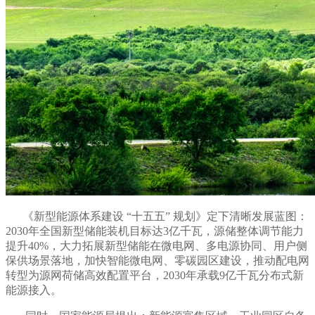
《新型能源体系建设 “十五五” 规划》定下清晰发展蓝图：
2030年全国新型储能装机目标达3亿千瓦，源储整体调节能力
提升40%，大力拓展新型储能在微电网、多电源协同、用户侧
保供场景落地，加快智能微电网、零碳园区建设，推动配电网
转型为源网荷储高效配置平台，2030年承载9亿千瓦分布式新
能源接入。