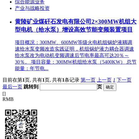
综合能源业务
产业与战略投资
黄陵矿业煤矸石发电有限公司2×300MW机组大
型电机（给水泵）增设高效节能变频装置项目
项目概况：300MW、600MW等级火电机组锅炉液耦调
速给水泵变频改造实践证明，机组锅炉液力耦合器调速
给水泵改为电动机变频调速后节电率最高可达20％～
30％。 项目容量：300MW机组给水泵（5400KW） 总节
能量：年节电...
目前在第
1
页,
共有
1
页,
共有
1
条记录
第一页
上一页
1
下一页
最后一页
跳转到
页
[
]
RMB