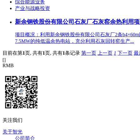
综合能源业务
产业与战略投资
新余钢铁股份有限公司石灰厂石灰窑余热利用项
项目概况：利用新余钢铁股份有限公司石灰厂2条b4×60m
7.5MW的纯低温余热电站，充分利用石灰回转窑生产...
目前在第
1
页,
共有
1
页,
共有
1
条记录
第一页
上一页
1
下一页
最
[
]
RMB
关注我们
关于智光
公司简介