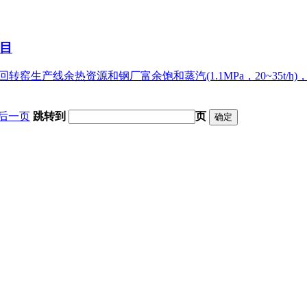
目
回转窑生产线余热资源和钢厂富余饱和蒸汽(1.1MPa，20~35t
后一页
跳转到
页