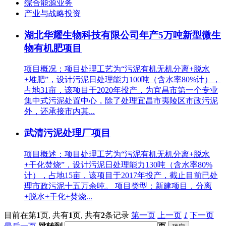
综合能源业务
产业与战略投资
湖北华耀生物科技有限公司年产5万吨新型微生
物有机肥项目
项目概况：项目处理工艺为“污泥有机无机分离+脱水
+堆肥”，设计污泥日处理能力100吨（含水率80%计），
占地31亩，该项目于2020年投产，为宜昌市第一个专业
集中式污泥处置中心，除了处理宜昌市夷陵区市政污泥
外，还承接市内其...
武清污泥处理厂项目
项目概述：项目处理工艺为“污泥有机无机分离+脱水
+干化焚烧”，设计污泥日处理能力130吨（含水率80%
计），占地15亩，该项目于2017年投产，截止目前已处
理市政污泥十五万余吨。 项目类型：新建项目，分离
+脱水+干化+焚烧...
目前在第
1
页,
共有
1
页,
共有
2
条记录
第一页
上一页
1
下一页