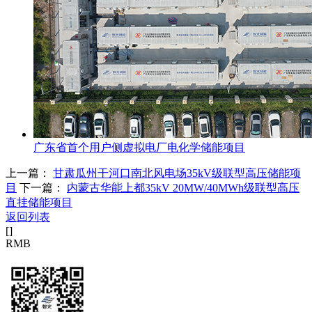
广东省首个用户侧虚拟电厂电化学储能项目
上一篇：
甘肃瓜州干河口南北风电场35kV级联型高压储能项
目
下一篇：
内蒙古华能上都35kV 20MW/40MWh级联型高压
直挂储能项目
返回列表
[
]
RMB