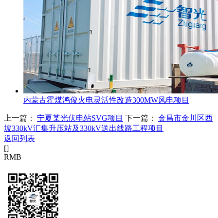
内蒙古霍煤鸿俊火电灵活性改造300MW风电项目
上一篇：
宁夏某光伏电站SVG项目
下一篇：
金昌市金川区西
坡330kV汇集升压站及330kV送出线路工程项目
返回列表
[
]
RMB