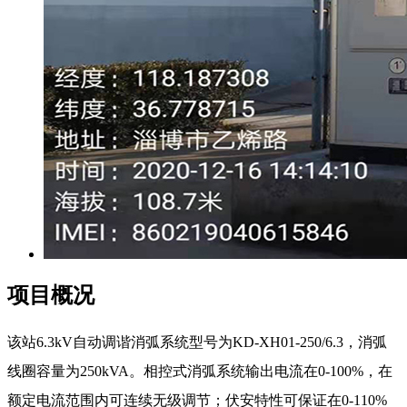
项目概况
该站6.3kV自动调谐消弧系统型号为KD-XH01-250/6.3，消弧
线圈容量为250kVA。相控式消弧系统输出电流在0-100%，在
额定电流范围内可连续无级调节；伏安特性可保证在0-110%