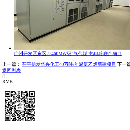
广州开发区东区2×460MW级“气代煤”热电冷联产项目
上一篇：
茌平信发华兴化工40万吨/年聚氯乙烯新建项目
下一
返回列表
[
]
RMB