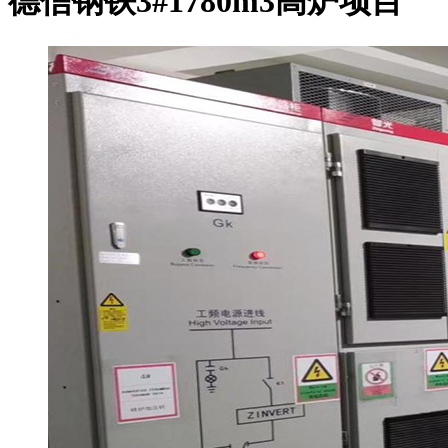
德信钢铁3#1780m3高炉项目