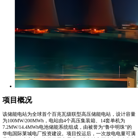
项目概况
该储能电站为全球首个百兆瓦级联型高压储能电站，设计容量
为
100MW/200MWh
，电站由
4
个高压集装箱、
14
套单机为
7.2MW/14.4MWh
电池储能系统组成，由被誉为“鲁中明珠”的
华电国际莱城电厂投资建设。项目投运后，一次放电电量可满