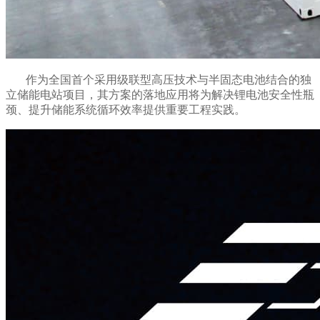
作为全国首个采用级联型高压技术与半固态电池结合的独
立储能电站项目，其方案的落地应用将为解决锂电池安全性瓶
颈、提升储能系统循环效率提供重要工程实践。