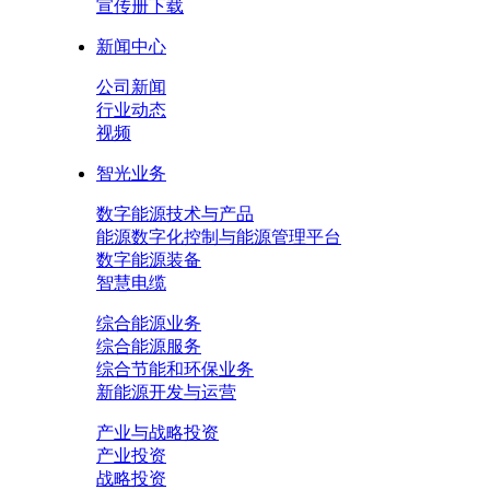
宣传册下载
新闻中心
公司新闻
行业动态
视频
智光业务
数字能源技术与产品
能源数字化控制与能源管理平台
数字能源装备
智慧电缆
综合能源业务
综合能源服务
综合节能和环保业务
新能源开发与运营
产业与战略投资
产业投资
战略投资