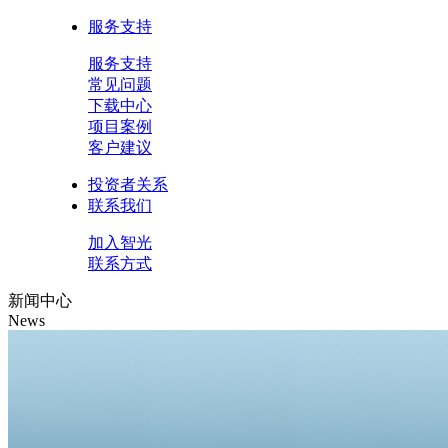
服务支持
服务支持
常见问题
下载中心
项目案例
客户建议
投资者关系
联系我们
加入智光
联系方式
新闻中心
News