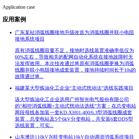
Application case
应用案例
广东某站消弧线圈接地升级改造为消弧线圈并联小电阻
接地系统项目
原有消弧线圈容量不足，接地时选线装置准确率低仅为
60%左右，导致相关的配网自动化系统在接地故障时无
法发挥效用。本次技改通过将原有消弧线圈更换为消弧
线圈并联小电阻接地成套装置，接地持续时间长于10s的
故障通过将...
福建某大型炼油化工企业“主动式扰动法”选线实践项目
该大型炼油化工企业选用广州智光电气股份有限公司
的“相控消弧线圈+主动式扰动法选线”方案：在总变电站
两段母线各加装一套KD-XH01-400/6.3型消弧线圈成套
装置，总变电站及5个6kV分变电站，共安装6套DDS型
选线装置，可实...
山东潍坊110kV兴旺变电站10kV自动调谐消弧系统项目