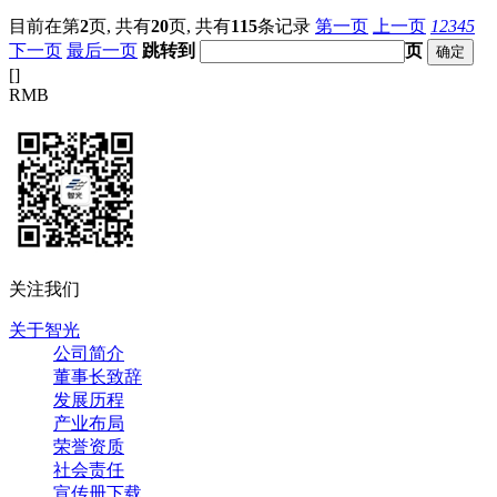
目前在第
2
页,
共有
20
页,
共有
115
条记录
第一页
上一页
1
2
3
4
5
下一页
最后一页
跳转到
页
[
]
RMB
关注我们
关于智光
公司简介
董事长致辞
发展历程
产业布局
荣誉资质
社会责任
宣传册下载