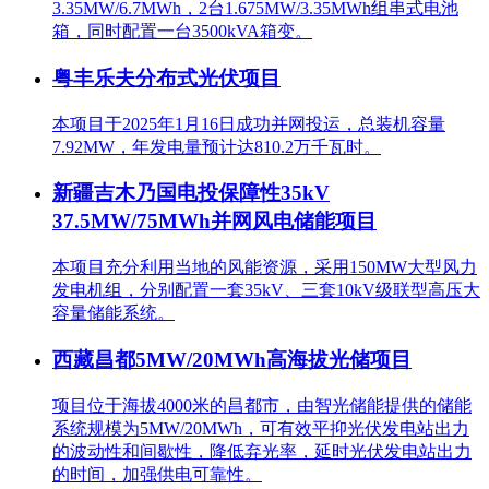
3.35MW/6.7MWh，2台1.675MW/3.35MWh组串式电池
箱，同时配置一台3500kVA箱变。
粤丰乐夫分布式光伏项目
本项目于2025年1月16日成功并网投运，总装机容量
7.92MW，年发电量预计达810.2万千瓦时。
新疆吉木乃国电投保障性35kV
37.5MW/75MWh并网风电储能项目
本项目充分利用当地的风能资源，采用150MW大型风力
发电机组，分别配置一套35kV、三套10kV级联型高压大
容量储能系统。
西藏昌都5MW/20MWh高海拔光储项目
项目位于海拔4000米的昌都市，由智光储能提供的储能
系统规模为5MW/20MWh，可有效平抑光伏发电站出力
的波动性和间歇性，降低弃光率，延时光伏发电站出力
的时间，加强供电可靠性。