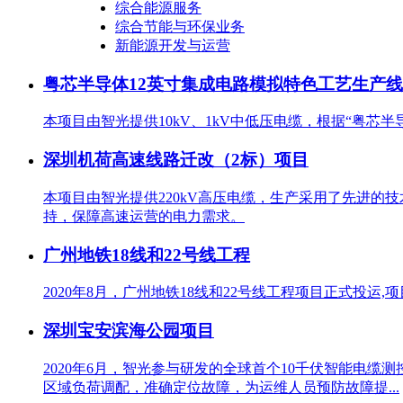
综合能源服务
综合节能与环保业务
新能源开发与运营
粤芯半导体12英寸集成电路模拟特色工艺生产
本项目由智光提供10kV、1kV中低压电缆，根据“粤芯
深圳机荷高速线路迁改（2标）项目
本项目由智光提供220kV高压电缆，生产采用了先进
持，保障高速运营的电力需求。
广州地铁18线和22号线工程
2020年8月，广州地铁18线和22号线工程项目正式投运,
深圳宝安滨海公园项目
2020年6月，智光参与研发的全球首个10千伏智能电
区域负荷调配，准确定位故障，为运维人员预防故障提...