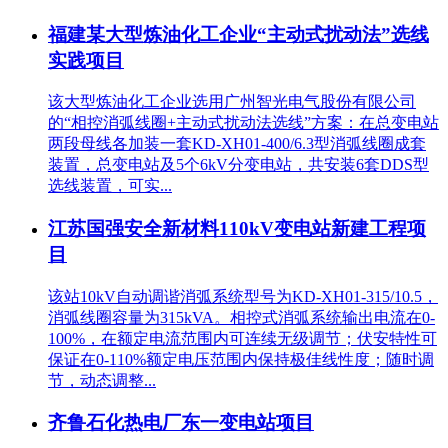
福建某大型炼油化工企业“主动式扰动法”选线
实践项目
该大型炼油化工企业选用广州智光电气股份有限公司
的“相控消弧线圈+主动式扰动法选线”方案：在总变电站
两段母线各加装一套KD-XH01-400/6.3型消弧线圈成套
装置，总变电站及5个6kV分变电站，共安装6套DDS型
选线装置，可实...
江苏国强安全新材料110kV变电站新建工程项
目
该站10kV自动调谐消弧系统型号为KD-XH01-315/10.5，
消弧线圈容量为315kVA。相控式消弧系统输出电流在0-
100%，在额定电流范围内可连续无级调节；伏安特性可
保证在0-110%额定电压范围内保持极佳线性度；随时调
节，动态调整...
齐鲁石化热电厂东一变电站项目