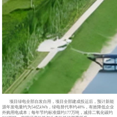
项目绿电全部自发自用，项目全部建成投运后，预计新能
源年发电量约为54亿kWh，绿电替代率约48%，有效降低企业
外购用电成本；每年节约标准煤约177万吨，减排二氧化碳约