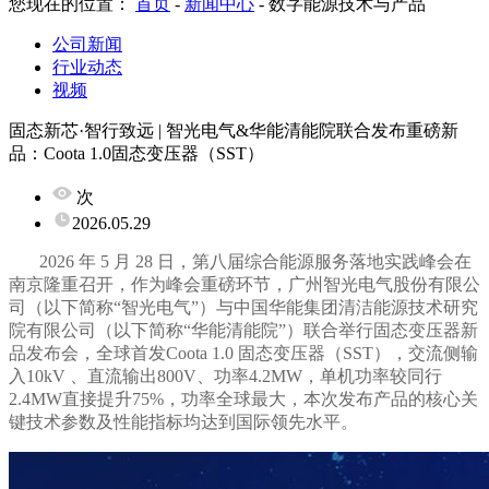
您现在的位置：
首页
-
新闻中心
-
数字能源技术与产品
公司新闻
行业动态
视频
固态新芯·智行致远 | 智光电气&华能清能院联合发布重磅新
品：Coota 1.0固态变压器（SST）
次
2026.05.29
2026
年
5
月
28
日，第八届综合能源服务落地实践峰会在
南京隆重召开，作为峰会重磅环节，广州智光电气股份有限公
司（以下简称“智光电气”）与中国华能集团清洁能源技术研究
院有限公司（以下简称“华能清能院”）联合举行固态变压器新
品发布会，全球首发
Coota 1.0
固态变压器（
SST
），交流侧输
入
10kV
、直流输出
800V
、功率
4.2MW
，单机功率较同行
2.4MW
直接提升
75%，功率全球最大，本次发布产品的核心关
键技术参数及性能指标均达到国际领先水平。